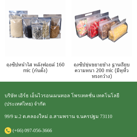
ถุงซิปหน้าใส หลังฟอยล์ 160
ถุงซิปขุ่นขยายข้าง ฐานเรียบ
mic (ก้นตั้ง)
ความหนา 200 mic (มีหูหิ้ว
ทรงกว้าง)
บริษัท เอิร์ธ เอ็นไวรอนเมนทอล โพรเทคชั่น เทคโนโลยี
(ประเทศไทย) จำกัด
99/9 ม.2 ต.คลองใหม่ อ.สามพราน จ.นครปฐม 73110
(+66)
097-056-3666