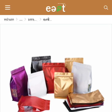
หน้าแรก
...
บรรจุภัณฑ์กระดาษสำหรับขนม หรือของกิ๊ฟช็อปต่างๆ
ถุงซิปสีขยายข้าง ฐานเรียบ ข้างใส ความหนา 260 mic (สีดำ/สีแดง/สีขาว/สีทอง)