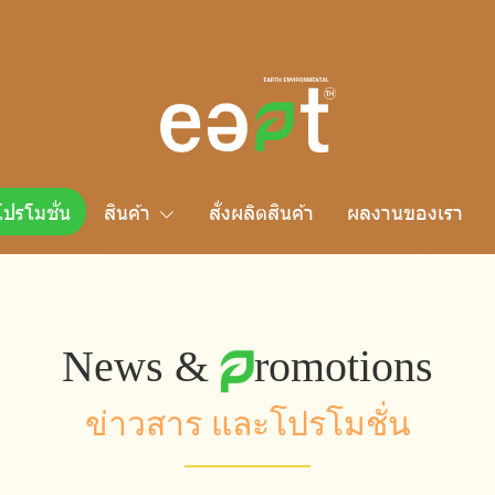
โปรโมชั่น
สินค้า
สั่งผลิตสินค้า
ผลงานของเรา
News &
romotions
ข่
า
ว
ส
า
ร
แ
ล
ะ
โ
ป
ร
โ
ม
ชั่
น