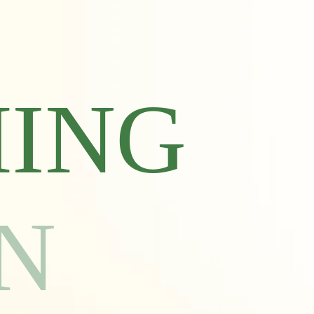
ING
N