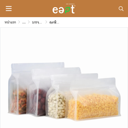
หน้าแรก
...
บรรจุภัณฑ์กระดาษสำหรับขนม หรือของกิ๊ฟช็อปต่างๆ
ถุงซิปขุ่นขยายข้าง ฐานเรียบ ความหนา 200 mic