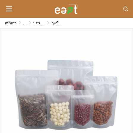
หน้าแรก
...
บรรจุภัณฑ์กระดาษสำหรับขนม หรือของกิ๊ฟช็อปต่างๆ
ถุงซิปขุ่น (ก้นตั้ง) ความหนา 160 mic