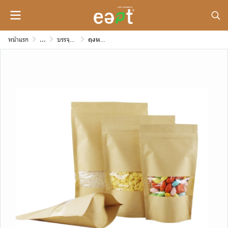
หน้าแรก
...
บรรจุภัณฑ์กระดาษสำหรับขนม หรือของกิ๊ฟช็อปต่างๆ
ถุงหน้าต่างซิปล็อค (ก้นตั้ง) ความหนา 300 mic