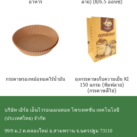
อาหาร
ลาย) (8/6.5 ออนซ์)
กระดาษรองหม้อทอดไร้น้ำมัน
ถุงกระดาษเก็บความเย็น KI
150 แกรม (พิมพ์ลาย)
(กระดาษสีไข่)
บริษัท เอิร์ธ เอ็นไวรอนเมนทอล โพรเทคชั่น เทคโนโลยี
(ประเทศไทย) จำกัด
99/9 ม.2 ต.คลองใหม่ อ.สามพราน จ.นครปฐม 73110