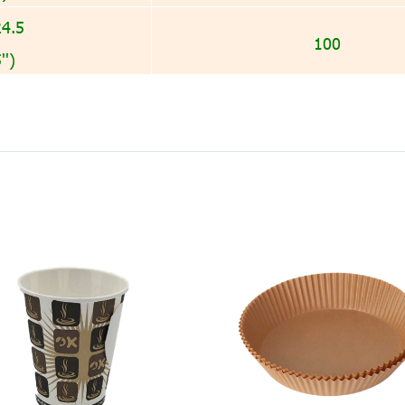
24.5
100
'')