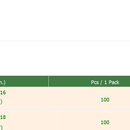
m.)
Pcs / 1 Pack
 16
100
")
 18
100
')