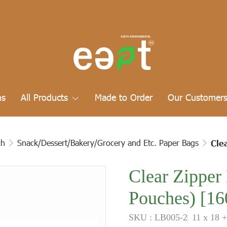
ns
All Products
Made to Order
Our Customer
ch
Snack/Dessert/Bakery/Grocery and Etc. Paper Bags
Cle
Clear Zipper
Pouches) [16
SKU : LB005-2
11 x 18 