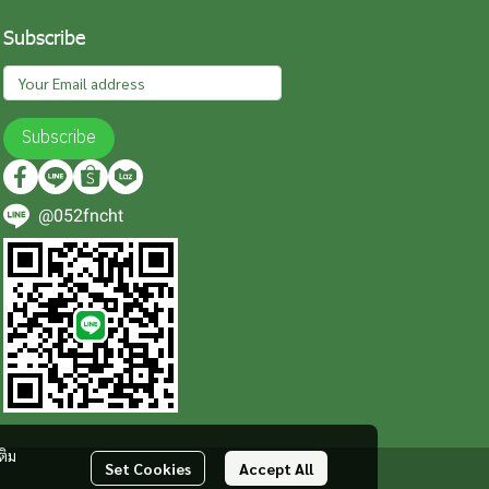
Subscribe
Subscribe
@052fncht
ติม
Set Cookies
Accept All