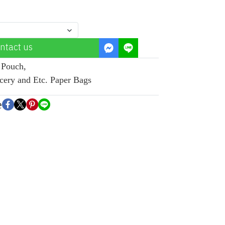
ntact us
c Pouch
,
cery and Etc. Paper Bags
e