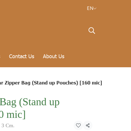
EN
s
Contact Us
About Us
ar Zipper Bag (Stand up Pouches) [160 mic]
 Bag (Stand up
0 mic]
+ 3 Cm.
Share