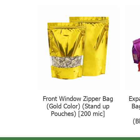
Front Window Zipper Bag
Exp
(Gold Color) (Stand up
Ba
Pouches) [200 mic]
(B