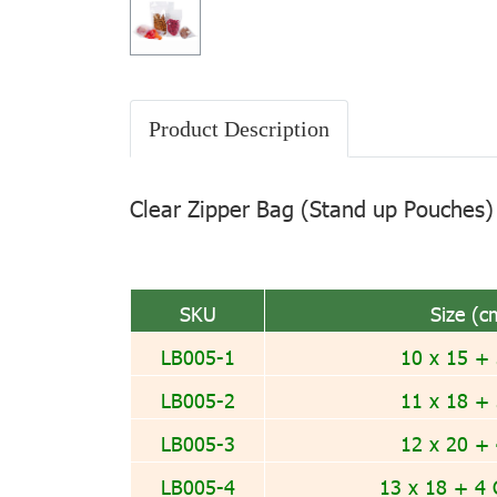
Product Description
Clear Zipper Bag (Stand up Pouches)
SKU
Size (c
LB005-1
10 x 15 +
LB005-2
11 x 18 +
LB005-3
12 x 20 +
LB005-4
13 x 18 + 4