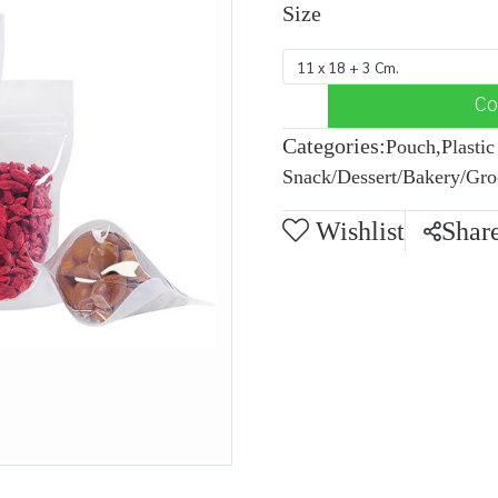
Size
11 x 18 + 3 Cm.
Co
Categories:
Pouch
,
Plasti
Snack/Dessert/Bakery/Gro
Wishlist
Shar