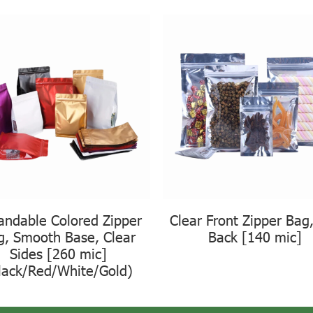
andable Colored Zipper
Clear Front Zipper Bag,
g, Smooth Base, Clear
Back [140 mic]
Sides [260 mic]
lack/Red/White/Gold)